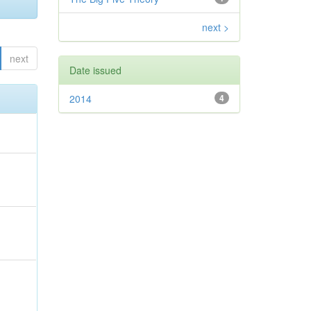
next >
next
Date issued
2014
4