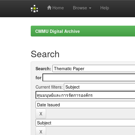
Home
Browse
Help
Skip
navigation
CMMU Digital Archive
Search
Search:
for
Current filters: