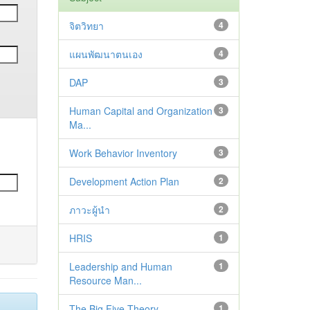
จิตวิทยา
4
แผนพัฒนาตนเอง
4
DAP
3
Human Capital and Organization
3
Ma...
Work Behavior Inventory
3
Development Action Plan
2
ภาวะผู้นำ
2
HRIS
1
Leadership and Human
1
Resource Man...
The Big Five Theory
1