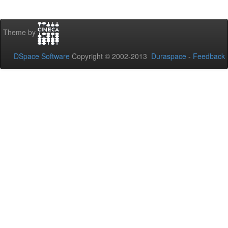
Theme by
DSpace Software
Copyright © 2002-2013
Duraspace
-
Feedback