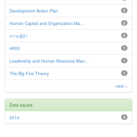
Development Action Plan
2
Human Capital and Organization Ma...
2
ภาวะผู้นำ
2
HRIS
1
Leadership and Human Resource Man...
1
The Big Five Theory
1
next >
Date issued
2014
3