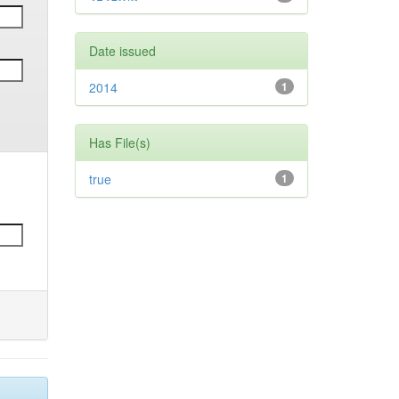
Date issued
2014
1
Has File(s)
true
1