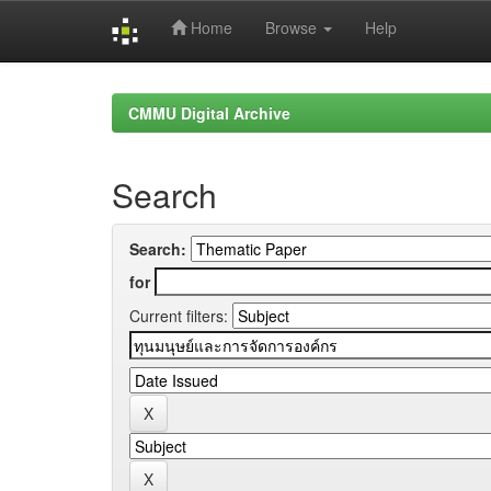
Home
Browse
Help
Skip
navigation
CMMU Digital Archive
Search
Search:
for
Current filters: