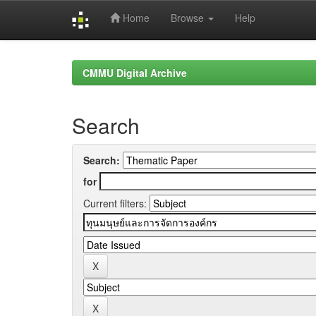
Home
Browse
Help
Skip
navigation
CMMU Digital Archive
Search
Search:
for
Current filters: