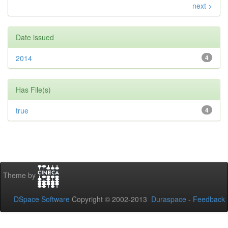
next >
Date issued
2014
4
Has File(s)
true
4
Theme by
DSpace Software
Copyright © 2002-2013
Duraspace
-
Feedback