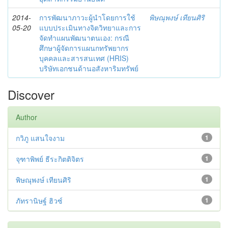
2014-
การพัฒนาภาวะผู้นำโดยการใช้
พิษณุพงษ์ เทียนศิริ
05-20
แบบประเมินทางจิตวิทยาและการ
จัดทำแผนพัฒนาตนเอง: กรณี
ศึกษาผู้จัดการแผนกทรัพยากร
บุคคลและสารสนเทศ (HRIS)
บริษัทเอกชนด้านอสังหาริมทรัพย์
Discover
Author
กวิภู แสนใจงาม
1
จุฑาพิพย์ ธีระกิตติจิตร
1
พิษณุพงษ์ เทียนศิริ
1
ภัทรานิษฐ์ ฮิวซ์
1