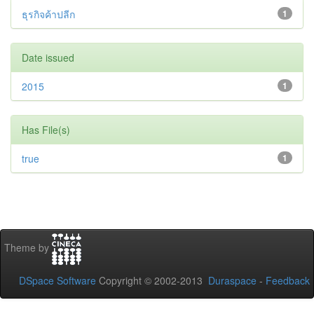
ธุรกิจค้าปลีก
1
Date issued
2015
1
Has File(s)
true
1
Theme by
DSpace Software
Copyright © 2002-2013
Duraspace
-
Feedback