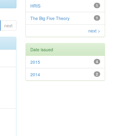
HRIS
1
The Big Five Theory
1
next
next >
Date issued
2015
4
2014
2