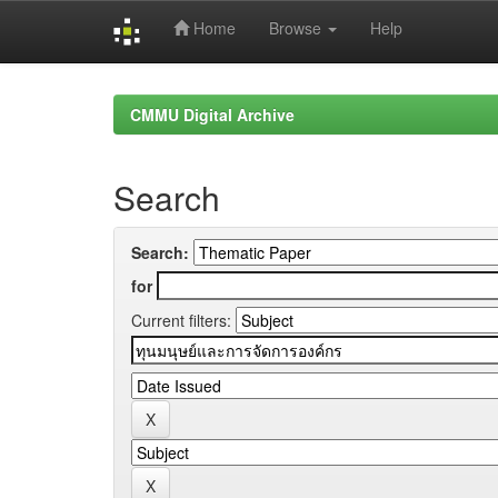
Home
Browse
Help
Skip
navigation
CMMU Digital Archive
Search
Search:
for
Current filters: