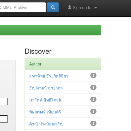
Sign on to:
Discover
Author
จุฑาพิพย์ ธีระกิตติจิตร
1
ธัญลักษณ์ ฉายากุล
1
นวรัตน์ สิทธิไตรย์
1
พิษณุพงษ์ เทียนศิริ
1
ศิวณี ม่วงน้อยเจริญ
1