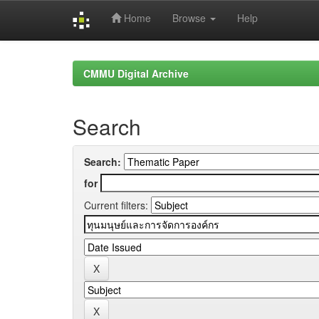
Home
Browse
Help
Skip
navigation
CMMU Digital Archive
Search
Search:
for
Current filters: