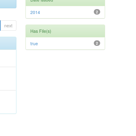
2014
2
next
Has File(s)
true
2