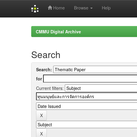
Home
Browse
Help
Skip
navigation
CMMU Digital Archive
Search
Search:
for
Current filters: