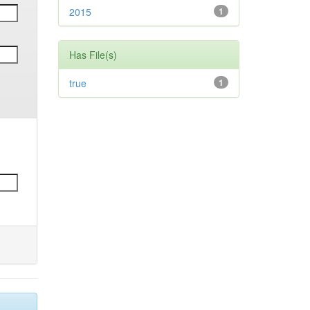
2015
1
Has File(s)
true
1