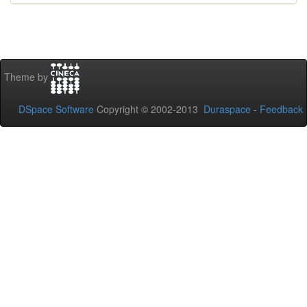
Theme by
DSpace Software
Copyright © 2002-2013
Duraspace
-
Feedback