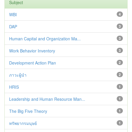
Subject
WBI
4
DAP
3
Human Capital and Organization Ma...
3
Work Behavior Inventory
3
Development Action Plan
2
ภาวะผู้นำ
2
HRIS
1
Leadership and Human Resource Man...
1
The Big Five Theory
1
ทรัพยากรมนุษย์
1