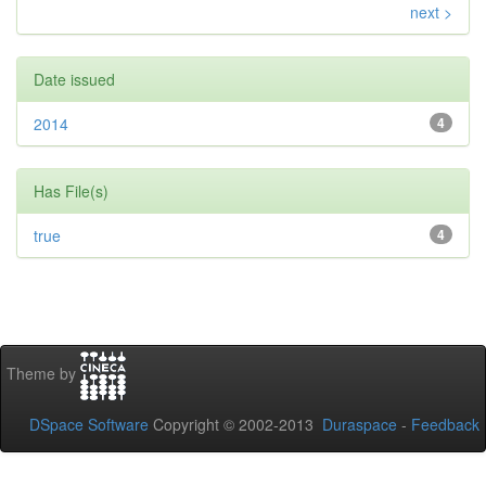
next >
Date issued
2014
4
Has File(s)
true
4
Theme by
DSpace Software
Copyright © 2002-2013
Duraspace
-
Feedback