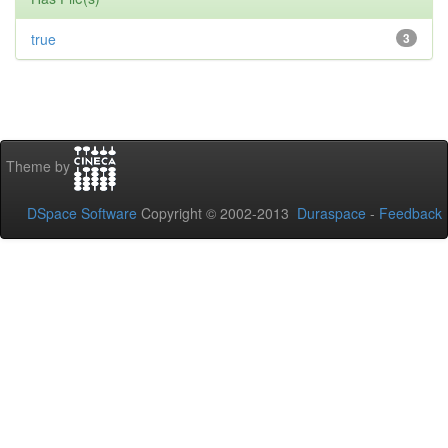
true
3
Theme by
DSpace Software
Copyright © 2002-2013
Duraspace
-
Feedback