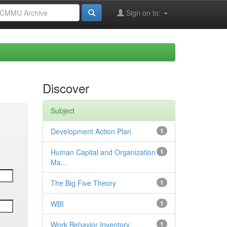
Sign on to:
Discover
Subject
Development Action Plan
1
Human Capital and Organization
1
Ma...
The Big Five Theory
1
WBI
1
Work Behavior Inventory
1