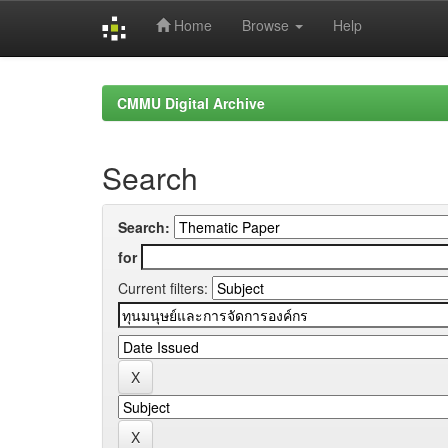
Home
Browse
Help
Skip
navigation
CMMU Digital Archive
Search
Search:
for
Current filters: