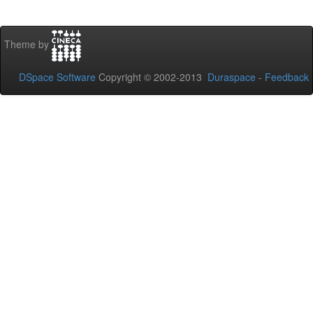
Theme by
DSpace Software
Copyright © 2002-2013
Duraspace
-
Feedback