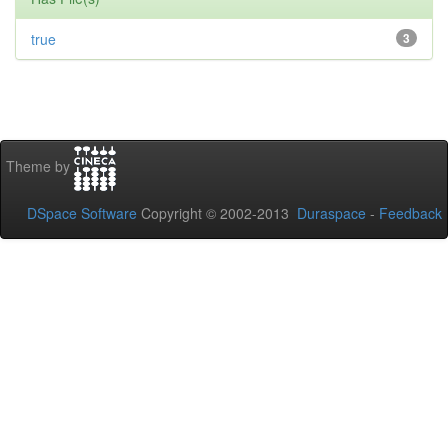
true
3
Theme by
DSpace Software
Copyright © 2002-2013
Duraspace
-
Feedback