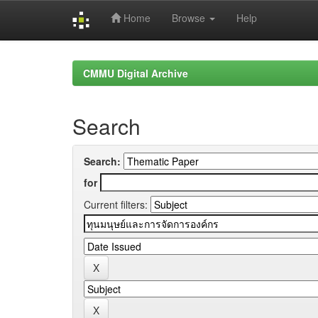
Home
Browse
Help
Skip
navigation
CMMU Digital Archive
Search
Search:
for
Current filters: