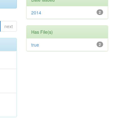
2014
2
next
Has File(s)
true
2