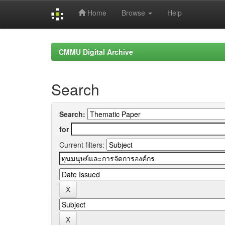
Home
Browse
Help
Skip
navigation
CMMU Digital Archive
Search
Search:
for
Current filters: