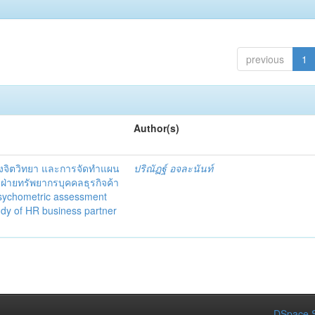
previous
1
Author(s)
งจิตวิทยา และการจัดทำแผน
ปริณัฏฐ์ อจละนันท์
ฝ่ายทรัพยากรบุคคลธุรกิจค้า
psychometric assessment
udy of HR business partner
DSpace S