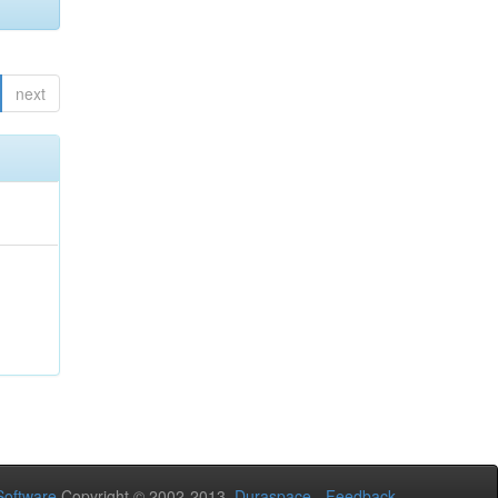
next
oftware
Copyright © 2002-2013
Duraspace
-
Feedback