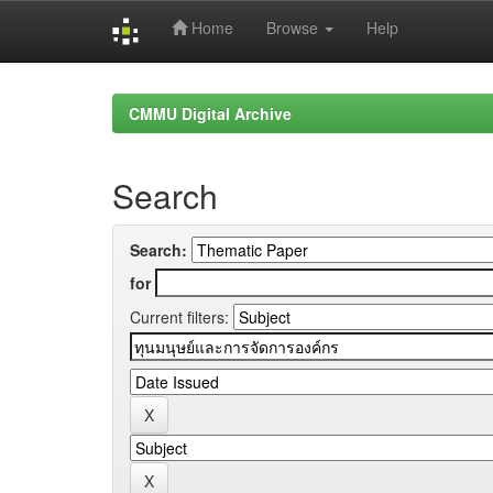
Home
Browse
Help
Skip
navigation
CMMU Digital Archive
Search
Search:
for
Current filters: