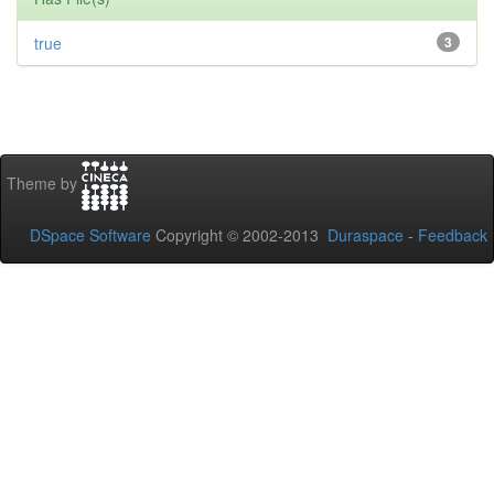
true
3
Theme by
DSpace Software
Copyright © 2002-2013
Duraspace
-
Feedback