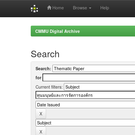
Home
Browse
Help
Skip
navigation
CMMU Digital Archive
Search
Search:
for
Current filters: