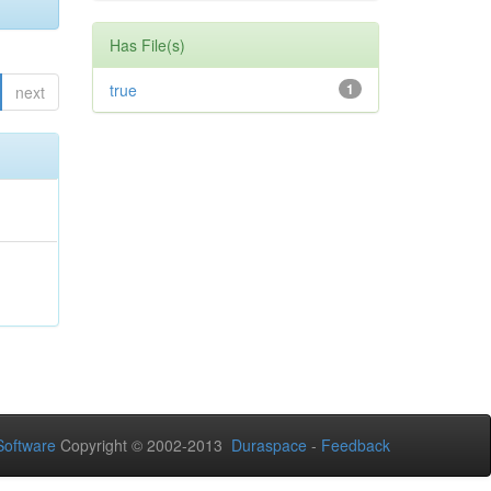
Has File(s)
true
1
next
oftware
Copyright © 2002-2013
Duraspace
-
Feedback