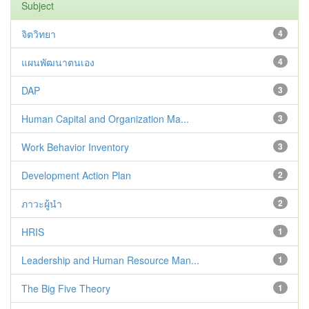
Subject
จิตวิทยา
4
แผนพัฒนาตนเอง
4
DAP
3
Human Capital and Organization Ma...
3
Work Behavior Inventory
3
Development Action Plan
2
ภาวะผู้นำ
2
HRIS
1
Leadership and Human Resource Man...
1
The Big Five Theory
1