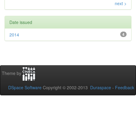
next >
Date issued
2014
4
Theme by
DSpace Software
Copyright © 2002-2013
Duraspace
-
Feedback