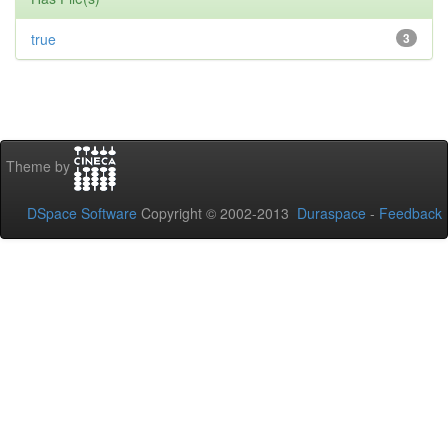
true
3
Theme by
DSpace Software
Copyright © 2002-2013
Duraspace
-
Feedback