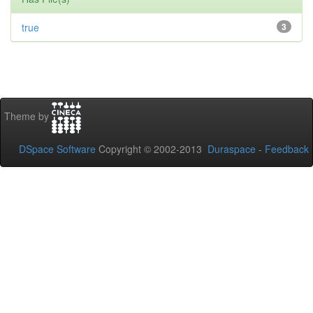
true
3
Theme by
DSpace Software
Copyright © 2002-2013
Duraspace
-
Feedback