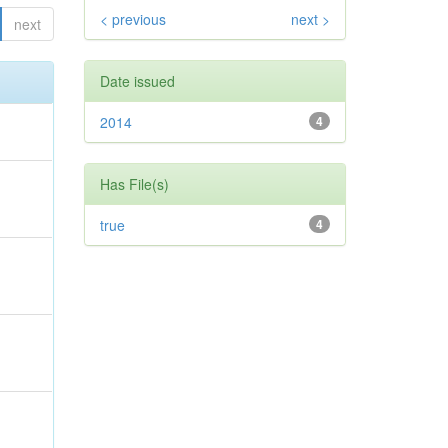
< previous
next >
next
Date issued
2014
4
Has File(s)
true
4