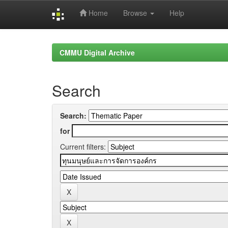
Home
Browse
Help
Skip
navigation
CMMU Digital Archive
Search
Search:
for
Current filters: