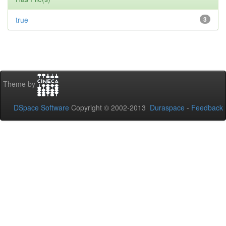
true
3
Theme by
DSpace Software
Copyright © 2002-2013
Duraspace
-
Feedback