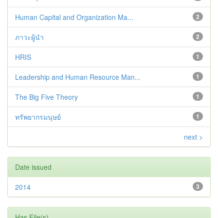
Human Capital and Organization Ma...
2
ภาวะผู้นำ
2
HRIS
1
Leadership and Human Resource Man...
1
The Big Five Theory
1
ทรัพยากรมนุษย์
1
next >
Date issued
2014
3
Has File(s)