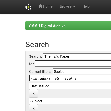
Home
Browse
Help
Skip
navigation
CMMU Digital Archive
Search
Search:
for
Current filters: