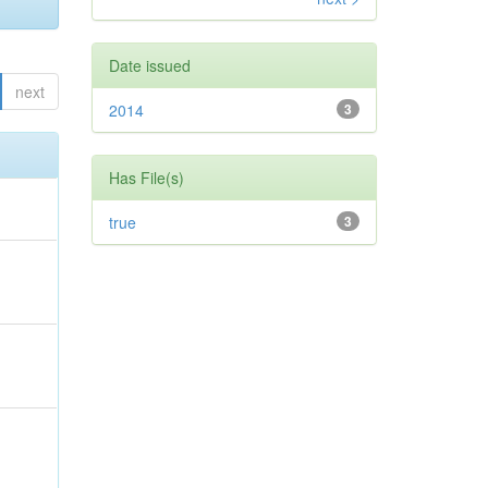
Date issued
next
2014
3
Has File(s)
true
3