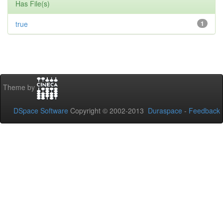
Has File(s)
true
1
Theme by
DSpace Software
Copyright © 2002-2013
Duraspace
-
Feedback