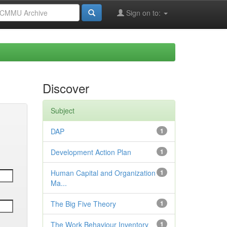
Sign on to:
Discover
Subject
DAP
1
Development Action Plan
1
Human Capital and Organization
1
Ma...
The Big Five Theory
1
The Work Behaviour Inventory
1