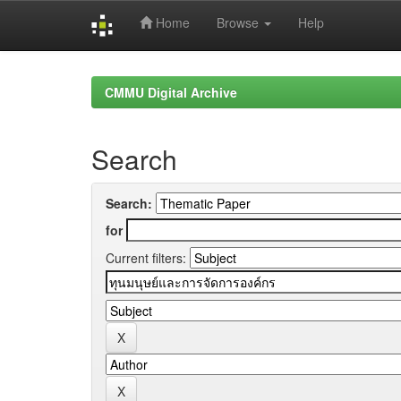
Home
Browse
Help
Skip
navigation
CMMU Digital Archive
Search
Search:
for
Current filters: