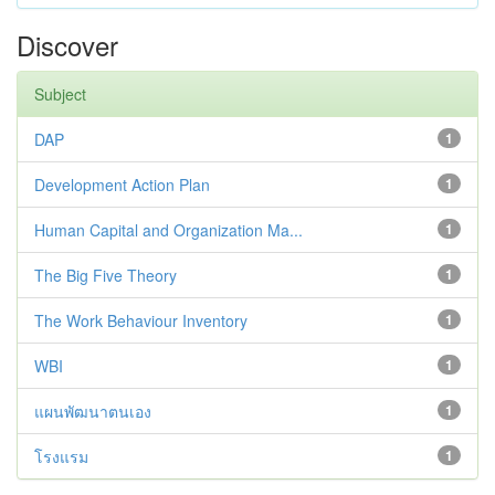
Discover
Subject
DAP
1
Development Action Plan
1
Human Capital and Organization Ma...
1
The Big Five Theory
1
The Work Behaviour Inventory
1
WBI
1
แผนพัฒนาตนเอง
1
โรงแรม
1