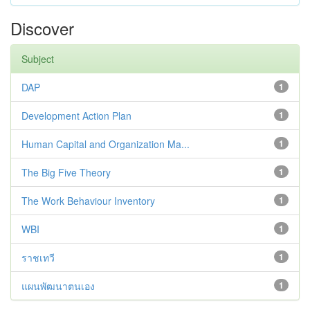
Discover
Subject
DAP
1
Development Action Plan
1
Human Capital and Organization Ma...
1
The Big Five Theory
1
The Work Behaviour Inventory
1
WBI
1
ราชเทวี
1
แผนพัฒนาตนเอง
1