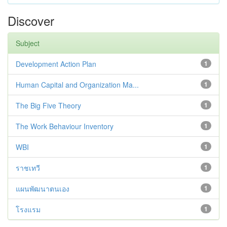
Discover
Subject
Development Action Plan
1
Human Capital and Organization Ma...
1
The Big Five Theory
1
The Work Behaviour Inventory
1
WBI
1
ราชเทวี
1
แผนพัฒนาตนเอง
1
โรงแรม
1