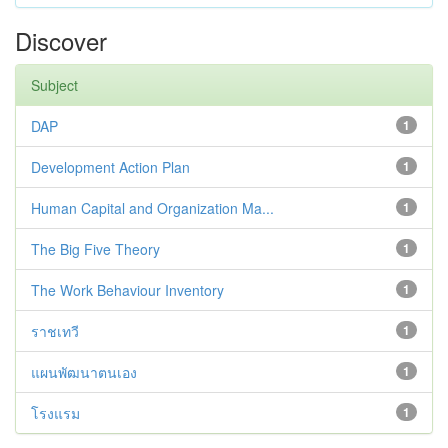
Discover
Subject
DAP
1
Development Action Plan
1
Human Capital and Organization Ma...
1
The Big Five Theory
1
The Work Behaviour Inventory
1
ราชเทวี
1
แผนพัฒนาตนเอง
1
โรงแรม
1