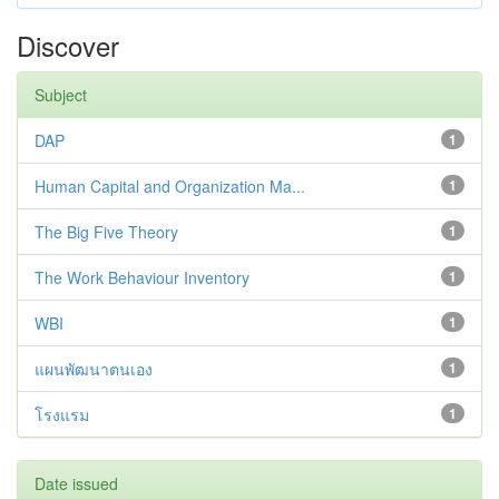
Discover
Subject
DAP
1
Human Capital and Organization Ma...
1
The Big Five Theory
1
The Work Behaviour Inventory
1
WBI
1
แผนพัฒนาตนเอง
1
โรงแรม
1
Date issued