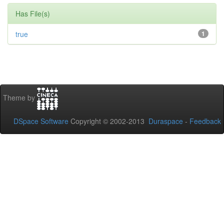
Has File(s)
true
1
Theme by
DSpace Software
Copyright © 2002-2013
Duraspace
-
Feedback