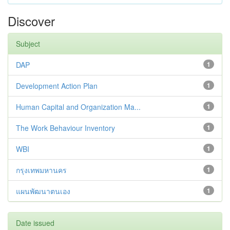
Discover
Subject
DAP
1
Development Action Plan
1
Human Capital and Organization Ma...
1
The Work Behaviour Inventory
1
WBI
1
กรุงเทพมหานคร
1
แผนพัฒนาตนเอง
1
Date issued