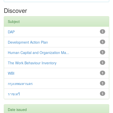
Discover
Subject
DAP
1
Development Action Plan
1
Human Capital and Organization Ma...
1
The Work Behaviour Inventory
1
WBI
1
กรุงเทพมหานคร
1
ราชเทวี
1
Date issued