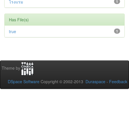
โรงแรม
1
Has File(s)
true
1
Theme by
DSpace Software
Copyright © 2002-2013
Duraspace
-
Feedback