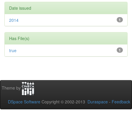
Date issued
2014
1
Has File(s)
true
1
Theme by
DSpace Software
Copyright © 2002-2013
Duraspace
-
Feedback