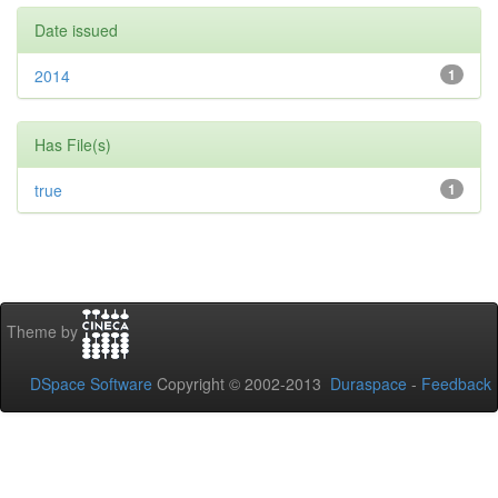
Date issued
2014
1
Has File(s)
true
1
Theme by
DSpace Software
Copyright © 2002-2013
Duraspace
-
Feedback