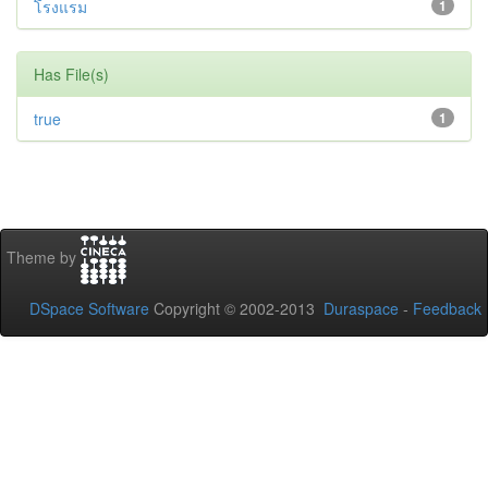
โรงแรม
1
Has File(s)
true
1
Theme by
DSpace Software
Copyright © 2002-2013
Duraspace
-
Feedback