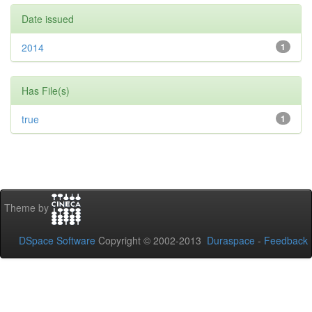
Date issued
2014
1
Has File(s)
true
1
Theme by
DSpace Software
Copyright © 2002-2013
Duraspace
-
Feedback