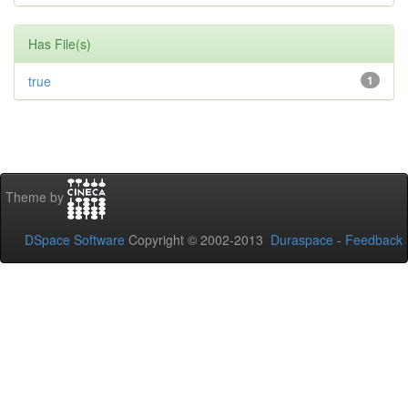
Has File(s)
true
1
Theme by
DSpace Software
Copyright © 2002-2013
Duraspace
-
Feedback