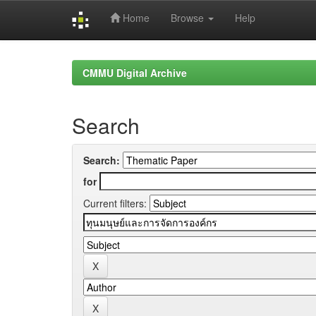
Home
Browse
Help
Skip
navigation
CMMU Digital Archive
Search
Search:
for
Current filters: