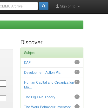
Sign on to:
Discover
Subject
DAP
1
Development Action Plan
1
Human Capital and Organization
1
Ma...
The Big Five Theory
1
The Work Behaviour Inventory
1