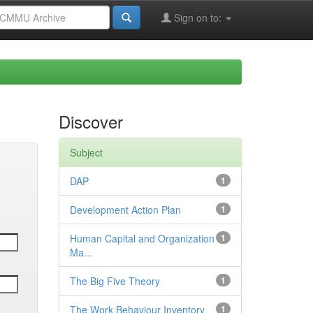
Sign on to:
Discover
Subject
DAP
1
Development Action Plan
1
Human Capital and Organization
1
Ma...
The Big Five Theory
1
The Work Behaviour Inventory
1