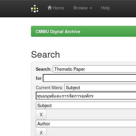
Home
Browse
Help
Skip
navigation
CMMU Digital Archive
Search
Search:
for
Current filters: