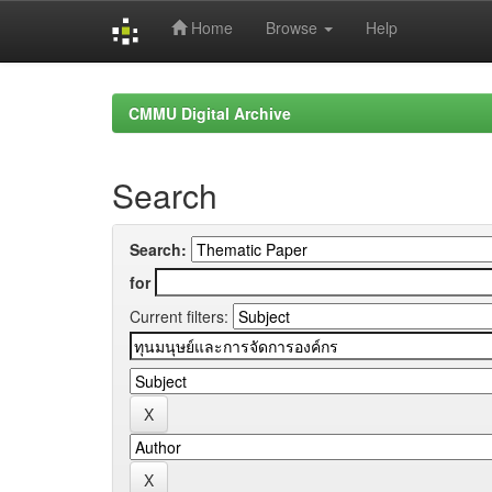
Home
Browse
Help
Skip
navigation
CMMU Digital Archive
Search
Search:
for
Current filters: