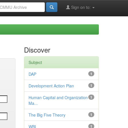
Sign on to:
Discover
Subject
DAP
1
Development Action Plan
1
Human Capital and Organization
1
Ma...
The Big Five Theory
1
WBI
1