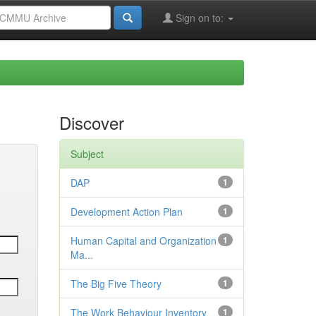
Sign on to:
Discover
Subject
DAP
1
Development Action Plan
1
Human Capital and Organization
1
Ma...
The Big Five Theory
1
The Work Behaviour Inventory
1