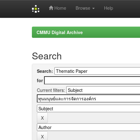
Home
Browse
Help
Skip
navigation
CMMU Digital Archive
Search
Search:
for
Current filters: