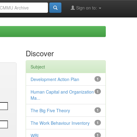
Sign on to:
Discover
Subject
Development Action Plan
1
Human Capital and Organization
1
Ma...
The Big Five Theory
1
The Work Behaviour Inventory
1
WBI
1