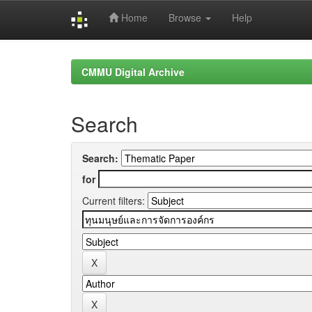
Home
Browse
Help
Skip
navigation
CMMU Digital Archive
Search
Search:
for
Current filters: