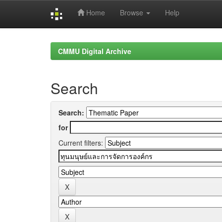
Home
Browse
Help
Skip
navigation
CMMU Digital Archive
Search
Search:
for
Current filters: