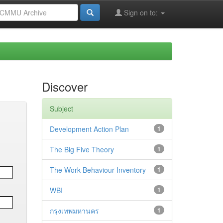
Sign on to:
Discover
Subject
Development Action Plan
1
The Big Five Theory
1
The Work Behaviour Inventory
1
WBI
1
กรุงเทพมหานคร
1