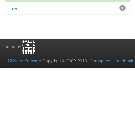
true
1
Theme by
DSpace Software
Copyright © 2002-2013
Duraspace
-
Feedback