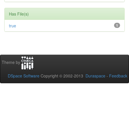
Has File(s)
true
1
Theme by
DSpace Software
Copyright © 2002-2013
Duraspace
-
Feedback